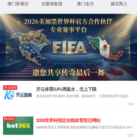
详细错误信息:
IIS Web Core
:443/news/3.html
模块
请求的
URL
MapRequestHan
通知
dler
D:\www\news\3.html
物理路
径
StaticFile
处理程
序
登录方
匿名
法
0x80070002
错误代
码
登录用
匿名
户
详细信息:
此错误表明文件或目录在服务器上不存在。请创建文件或目录并重新尝试请
求。
查看详细信息 »
XML 地图